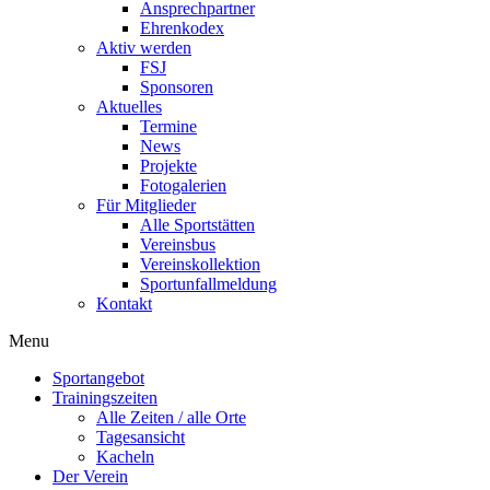
Ansprechpartner
Ehrenkodex
Aktiv werden
FSJ
Sponsoren
Aktuelles
Termine
News
Projekte
Fotogalerien
Für Mitglieder
Alle Sportstätten
Vereinsbus
Vereinskollektion
Sportunfallmeldung
Kontakt
Flyout
Menu
Menu
Sportangebot
Trainingszeiten
Alle Zeiten / alle Orte
Tagesansicht
Kacheln
Der Verein