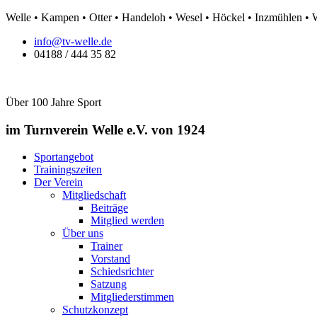
Zum
Welle • Kampen • Otter • Handeloh • Wesel • Höckel • Inzmühlen •
Inhalt
info@tv-welle.de
springen
04188 / 444 35 82
Über 100 Jahre Sport
im Turnverein Welle
e.V. von 1924
Sportangebot
Trainingszeiten
Der Verein
Mitgliedschaft
Beiträge
Mitglied werden
Über uns
Trainer
Vorstand
Schiedsrichter
Satzung
Mitgliederstimmen
Schutzkonzept