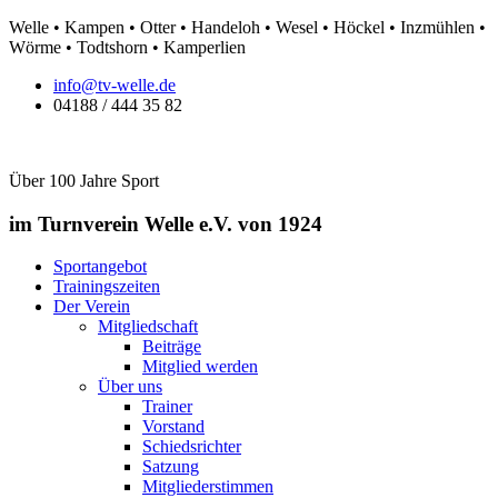
Zum
Welle • Kampen • Otter • Handeloh • Wesel • Höckel • Inzmühlen •
Inhalt
Wörme • Todtshorn • Kamperlien
springen
info@tv-welle.de
04188 / 444 35 82
Über 100 Jahre Sport
im Turnverein Welle
e.V. von 1924
Sportangebot
Trainingszeiten
Der Verein
Mitgliedschaft
Beiträge
Mitglied werden
Über uns
Trainer
Vorstand
Schiedsrichter
Satzung
Mitgliederstimmen