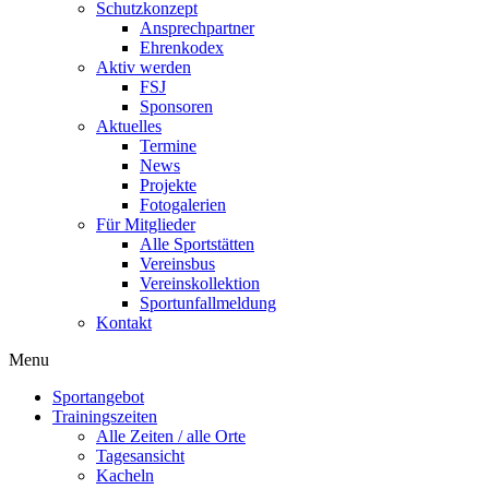
Schutzkonzept
Ansprechpartner
Ehrenkodex
Aktiv werden
FSJ
Sponsoren
Aktuelles
Termine
News
Projekte
Fotogalerien
Für Mitglieder
Alle Sportstätten
Vereinsbus
Vereinskollektion
Sportunfallmeldung
Kontakt
Flyout
Menu
Menu
Sportangebot
Trainingszeiten
Alle Zeiten / alle Orte
Tagesansicht
Kacheln