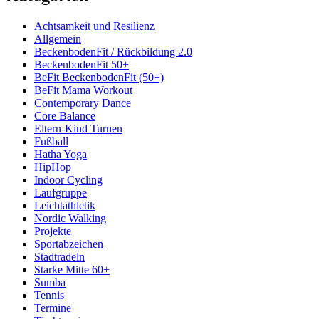
Achtsamkeit und Resilienz
Allgemein
BeckenbodenFit / Rückbildung 2.0
BeckenbodenFit 50+
BeFit BeckenbodenFit (50+)
BeFit Mama Workout
Contemporary Dance
Core Balance
Eltern-Kind Turnen
Fußball
Hatha Yoga
HipHop
Indoor Cycling
Laufgruppe
Leichtathletik
Nordic Walking
Projekte
Sportabzeichen
Stadtradeln
Starke Mitte 60+
Sumba
Tennis
Termine