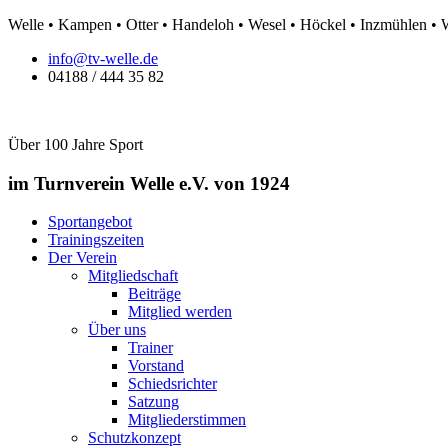
Zum
Welle • Kampen • Otter • Handeloh • Wesel • Höckel • Inzmühlen •
Inhalt
info@tv-welle.de
springen
04188 / 444 35 82
Über 100 Jahre Sport
im Turnverein Welle
e.V. von 1924
Sportangebot
Trainingszeiten
Der Verein
Mitgliedschaft
Beiträge
Mitglied werden
Über uns
Trainer
Vorstand
Schiedsrichter
Satzung
Mitgliederstimmen
Schutzkonzept