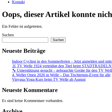
Kontakt
Oops, dieser Artikel konnte nic
Ein Fehler ist aufgetreten.
Suchen
Suchen
Neueste Beiträge
Indoor Cycling in den Sommerferien – Jetzt anmelden und mitr
🥇 TV Welle 1924 verteidigt den Titel beim STADTRADELN
🔧 Unterstützung gesucht – gebrauchte Geräte für den TV Wel
4. Weller Open 2026 in Welle – Das Tischtennis-Event für alle
Vinyasa-Yoga-Kurs beim TV Welle ab August
Neueste Kommentare
Es sind keine Kommentare vorhanden.
Archive