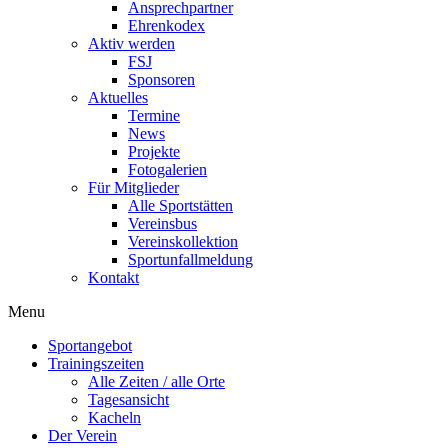
Ansprechpartner
Ehrenkodex
Aktiv werden
FSJ
Sponsoren
Aktuelles
Termine
News
Projekte
Fotogalerien
Für Mitglieder
Alle Sportstätten
Vereinsbus
Vereinskollektion
Sportunfallmeldung
Kontakt
Flyout
Menu
Menu
Sportangebot
Trainingszeiten
Alle Zeiten / alle Orte
Tagesansicht
Kacheln
Der Verein