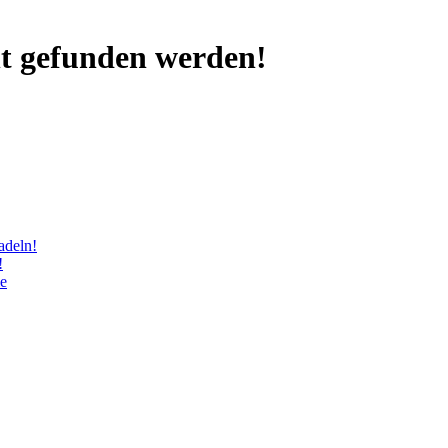
ht gefunden werden!
adeln!
!
le