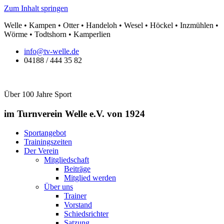
Zum Inhalt springen
Welle • Kampen • Otter • Handeloh • Wesel • Höckel • Inzmühlen •
Wörme • Todtshorn • Kamperlien
info@tv-welle.de
04188 / 444 35 82
Über 100 Jahre Sport
im Turnverein Welle
e.V. von 1924
Sportangebot
Trainingszeiten
Der Verein
Mitgliedschaft
Beiträge
Mitglied werden
Über uns
Trainer
Vorstand
Schiedsrichter
Satzung