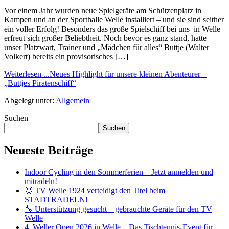
Vor einem Jahr wurden neue Spielgeräte am Schützenplatz in
Kampen und an der Sporthalle Welle installiert – und sie sind seither
ein voller Erfolg! Besonders das große Spielschiff bei uns in Welle
erfreut sich großer Beliebtheit. Noch bevor es ganz stand, hatte
unser Platzwart, Trainer und „Mädchen für alles“ Buttje (Walter
Volkert) bereits ein provisorisches […]
Weiterlesen ...
Neues Highlight für unsere kleinen Abenteurer –
„Buttjes Piratenschiff“
Abgelegt unter:
Allgemein
Suchen
Suchen
Neueste Beiträge
Indoor Cycling in den Sommerferien – Jetzt anmelden und
mitradeln!
🥇 TV Welle 1924 verteidigt den Titel beim
STADTRADELN!
🔧 Unterstützung gesucht – gebrauchte Geräte für den TV
Welle
4. Weller Open 2026 in Welle – Das Tischtennis-Event für