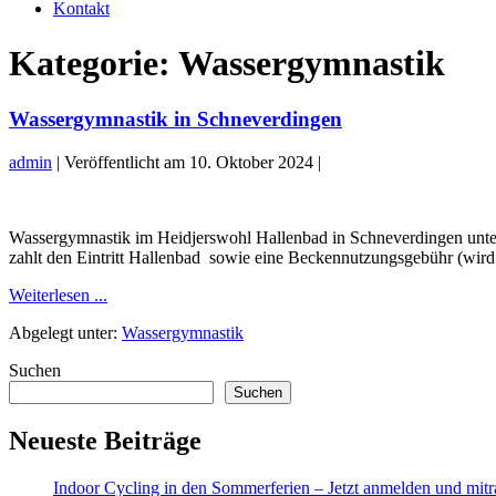
Kontakt
Kategorie:
Wassergymnastik
Wassergymnastik in Schneverdingen
admin
|
Veröffentlicht am
10. Oktober 2024
|
Wassergymnastik
in
Wassergymnastik im Heidjerswohl Hallenbad in Schneverdingen unter
Schneverdingen
zahlt den Eintritt Hallenbad sowie eine Beckennutzungsgebühr (wir
Wassergymnastik
Weiterlesen ...
in
Abgelegt unter:
Wassergymnastik
Schneverdingen
Suchen
Suchen
Neueste Beiträge
Indoor Cycling in den Sommerferien – Jetzt anmelden und mitr