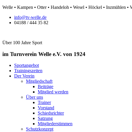
Zum
Welle • Kampen • Otter • Handeloh • Wesel • Höckel • Inzmühlen •
Inhalt
info@tv-welle.de
springen
04188 / 444 35 82
Über 100 Jahre Sport
im Turnverein Welle
e.V. von 1924
Sportangebot
Trainingszeiten
Der Verein
Mitgliedschaft
Beiträge
Mitglied werden
Über uns
Trainer
Vorstand
Schiedsrichter
Satzung
Mitgliederstimmen
Schutzkonzept