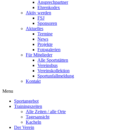
Ansprechpartner
Ehrenkodex
Aktiv werden
FSJ
Sponsoren
Aktuelles
Termine
News
Projekte
Fotogalerien
Für Mitglieder
Alle Sportstätten
Vereinsbus
Vereinskollektion
Sportunfallmeldung
Kontakt
Flyout
Menu
Menu
Sportangebot
Trainingszeiten
Alle Zeiten / alle Orte
Tagesansicht
Kacheln
Der Verein