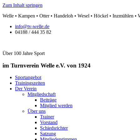
Zum Inhalt springen
Welle • Kampen • Otter • Handeloh • Wesel • Höckel • Inzmühlen •
info@tv-welle.de
04188 / 444 35 82
Über 100 Jahre Sport
im Turnverein Welle
e.V. von 1924
Sportangebot
Trainingszeiten
Der Verein
Mitgliedschaft
Beiträge
Mitglied werden
Über uns
Trainer
Vorstand
Schiedsrichter
Satzung
Mitgliederstimmen