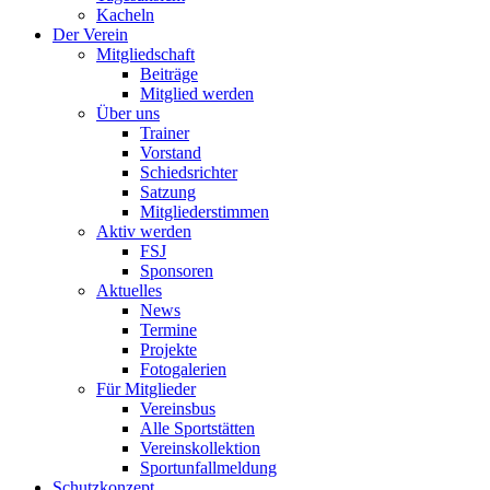
Kacheln
Der Verein
Mitgliedschaft
Beiträge
Mitglied werden
Über uns
Trainer
Vorstand
Schiedsrichter
Satzung
Mitgliederstimmen
Aktiv werden
FSJ
Sponsoren
Aktuelles
News
Termine
Projekte
Fotogalerien
Für Mitglieder
Vereinsbus
Alle Sportstätten
Vereinskollektion
Sportunfallmeldung
Schutzkonzept