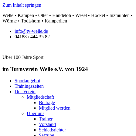
Zum Inhalt springen
Welle • Kampen • Otter • Handeloh • Wesel • Höckel • Inzmühlen •
Wörme • Todtshorn • Kamperlien
info@tv-welle.de
04188 / 444 35 82
Über 100 Jahre Sport
im Turnverein Welle
e.V. von 1924
Sportangebot
Trainingszeiten
Der Verein
Mitgliedschaft
Beiträge
Mitglied werden
Über uns
Trainer
Vorstand
Schiedsrichter
Satzung