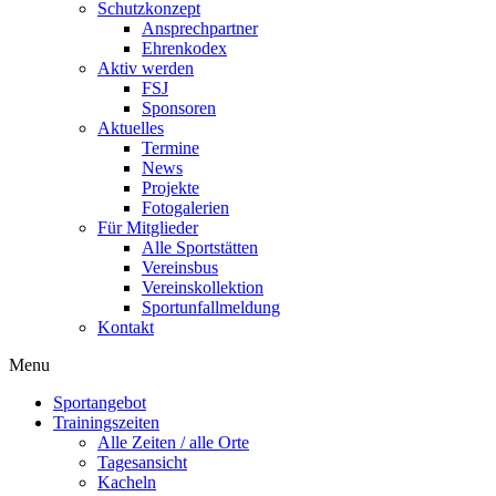
Schutzkonzept
Ansprechpartner
Ehrenkodex
Aktiv werden
FSJ
Sponsoren
Aktuelles
Termine
News
Projekte
Fotogalerien
Für Mitglieder
Alle Sportstätten
Vereinsbus
Vereinskollektion
Sportunfallmeldung
Kontakt
Flyout
Menu
Menu
Sportangebot
Trainingszeiten
Alle Zeiten / alle Orte
Tagesansicht
Kacheln