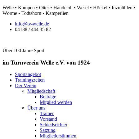
Zum
Welle • Kampen • Otter • Handeloh • Wesel • Höckel • Inzmühlen •
Inhalt
Wörme • Todtshorn • Kamperlien
springen
info@tv-welle.de
04188 / 444 35 82
Über 100 Jahre Sport
im Turnverein Welle
e.V. von 1924
Sportangebot
Trainingszeiten
Der Verein
Mitgliedschaft
Beiträge
Mitglied werden
Über uns
Trainer
Vorstand
Schiedsrichter
Satzung
Mitgliederstimmen