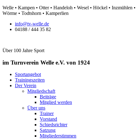
Zum
Welle • Kampen • Otter • Handeloh • Wesel • Höckel • Inzmühlen •
Inhalt
Wörme • Todtshorn • Kamperlien
springen
info@tv-welle.de
04188 / 444 35 82
Über 100 Jahre Sport
im Turnverein Welle
e.V. von 1924
Sportangebot
Trainingszeiten
Der Verein
Mitgliedschaft
Beiträge
Mitglied werden
Über uns
Trainer
Vorstand
Schiedsrichter
Satzung
Mitgliederstimmen