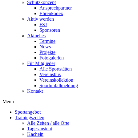
Schutzkonzept
Ansprechpartner
Ehrenkodex
Aktiv werden
FSJ
Sponsoren
Aktuelles
Termine
News
Projekte
Fotogalerien
Für Mitglieder
Alle Sportstätten
Vereinsbus
Vereinskollektion
Sportunfallmeldung
Kontakt
Flyout
Menu
Menu
Sportangebot
Trainingszeiten
Alle Zeiten / alle Orte
Tagesansicht
Kacheln