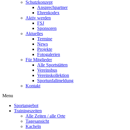
Schutzkonzept
Ansprechpartner
Ehrenkodex
Aktiv werden
FSJ
Sponsoren
Aktuelles
Termine
News
Projekte
Fotogalerien
Für Mitglieder
Alle Sportstätten
Vereinsbus
Vereinskollektion
Sportunfallmeldung
Kontakt
Flyout
Menu
Menu
Sportangebot
Trainingszeiten
Alle Zeiten / alle Orte
Tagesansicht
Kacheln