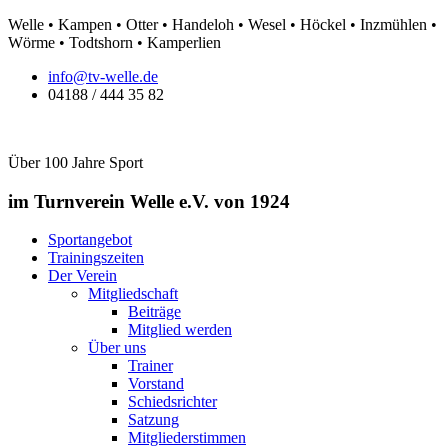
Zum
Welle • Kampen • Otter • Handeloh • Wesel • Höckel • Inzmühlen •
Inhalt
Wörme • Todtshorn • Kamperlien
springen
info@tv-welle.de
04188 / 444 35 82
Über 100 Jahre Sport
im Turnverein Welle
e.V. von 1924
Sportangebot
Trainingszeiten
Der Verein
Mitgliedschaft
Beiträge
Mitglied werden
Über uns
Trainer
Vorstand
Schiedsrichter
Satzung
Mitgliederstimmen