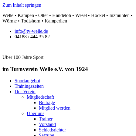
Zum Inhalt springen
Welle • Kampen • Otter • Handeloh • Wesel • Höckel • Inzmühlen •
Wörme • Todtshorn • Kamperlien
info@tv-welle.de
04188 / 444 35 82
Über 100 Jahre Sport
im Turnverein Welle
e.V. von 1924
Sportangebot
Trainingszeiten
Der Verein
Mitgliedschaft
Beiträge
Mitglied werden
Über uns
Trainer
Vorstand
Schiedsrichter
Satzung