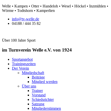
Zum
Welle • Kampen • Otter • Handeloh • Wesel • Höckel • Inzmühlen •
Inhalt
Wörme • Todtshorn • Kamperlien
springen
info@tv-welle.de
04188 / 444 35 82
Über 100 Jahre Sport
im Turnverein Welle
e.V. von 1924
Sportangebot
Trainingszeiten
Der Verein
Mitgliedschaft
Beiträge
Mitglied werden
Über uns
Trainer
Vorstand
Schiedsrichter
Satzung
Mitgliederstimmen