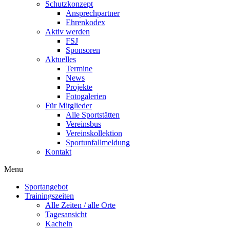
Schutzkonzept
Ansprechpartner
Ehrenkodex
Aktiv werden
FSJ
Sponsoren
Aktuelles
Termine
News
Projekte
Fotogalerien
Für Mitglieder
Alle Sportstätten
Vereinsbus
Vereinskollektion
Sportunfallmeldung
Kontakt
Flyout
Menu
Menu
Sportangebot
Trainingszeiten
Alle Zeiten / alle Orte
Tagesansicht
Kacheln