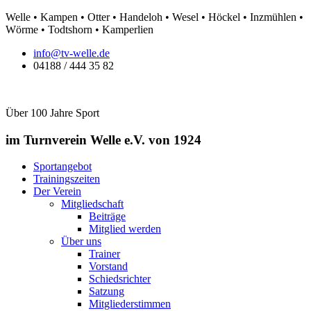
Zum
Welle • Kampen • Otter • Handeloh • Wesel • Höckel • Inzmühlen •
Inhalt
Wörme • Todtshorn • Kamperlien
springen
info@tv-welle.de
04188 / 444 35 82
Über 100 Jahre Sport
im Turnverein Welle
e.V. von 1924
Sportangebot
Trainingszeiten
Der Verein
Mitgliedschaft
Beiträge
Mitglied werden
Über uns
Trainer
Vorstand
Schiedsrichter
Satzung
Mitgliederstimmen