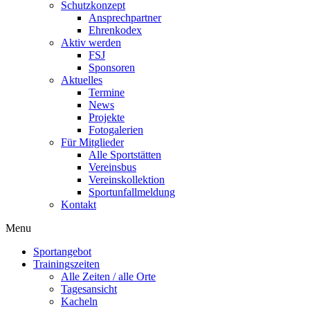
Schutzkonzept
Ansprechpartner
Ehrenkodex
Aktiv werden
FSJ
Sponsoren
Aktuelles
Termine
News
Projekte
Fotogalerien
Für Mitglieder
Alle Sportstätten
Vereinsbus
Vereinskollektion
Sportunfallmeldung
Kontakt
Flyout
Menu
Menu
Sportangebot
Trainingszeiten
Alle Zeiten / alle Orte
Tagesansicht
Kacheln