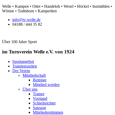
Zum
Welle • Kampen • Otter • Handeloh • Wesel • Höckel • Inzmühlen •
Inhalt
Wörme • Todtshorn • Kamperlien
springen
info@tv-welle.de
04188 / 444 35 82
Über 100 Jahre Sport
im Turnverein Welle
e.V. von 1924
Sportangebot
Trainingszeiten
Der Verein
Mitgliedschaft
Beiträge
Mitglied werden
Über uns
Trainer
Vorstand
Schiedsrichter
Satzung
Mitgliederstimmen