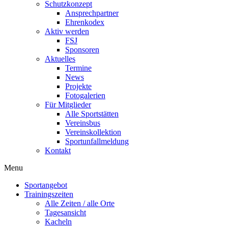
Schutzkonzept
Ansprechpartner
Ehrenkodex
Aktiv werden
FSJ
Sponsoren
Aktuelles
Termine
News
Projekte
Fotogalerien
Für Mitglieder
Alle Sportstätten
Vereinsbus
Vereinskollektion
Sportunfallmeldung
Kontakt
Flyout
Menu
Menu
Sportangebot
Trainingszeiten
Alle Zeiten / alle Orte
Tagesansicht
Kacheln