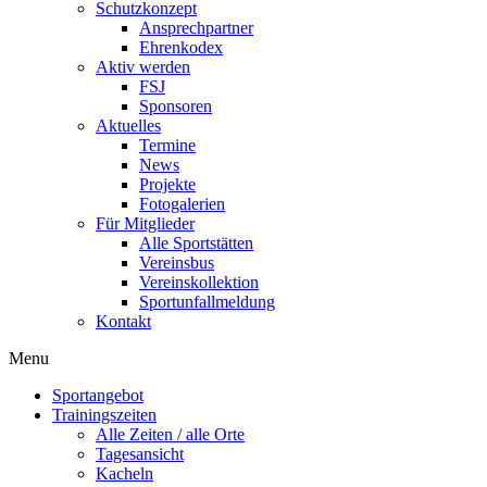
Schutzkonzept
Ansprechpartner
Ehrenkodex
Aktiv werden
FSJ
Sponsoren
Aktuelles
Termine
News
Projekte
Fotogalerien
Für Mitglieder
Alle Sportstätten
Vereinsbus
Vereinskollektion
Sportunfallmeldung
Kontakt
Flyout
Menu
Menu
Sportangebot
Trainingszeiten
Alle Zeiten / alle Orte
Tagesansicht
Kacheln