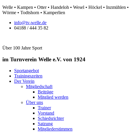
Zum
Welle • Kampen • Otter • Handeloh • Wesel • Höckel • Inzmühlen •
Inhalt
Wörme • Todtshorn • Kamperlien
springen
info@tv-welle.de
04188 / 444 35 82
Über 100 Jahre Sport
im Turnverein Welle
e.V. von 1924
Sportangebot
Trainingszeiten
Der Verein
Mitgliedschaft
Beiträge
Mitglied werden
Über uns
Trainer
Vorstand
Schiedsrichter
Satzung
Mitgliederstimmen