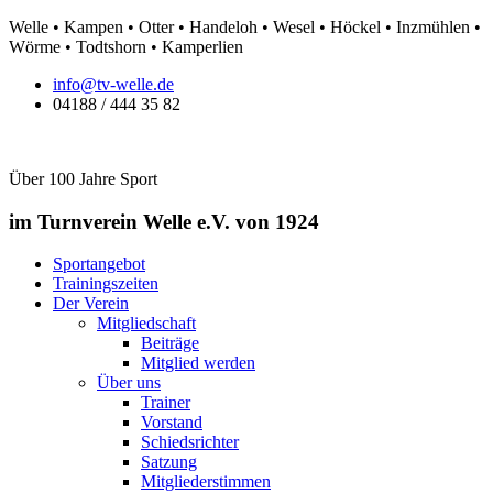
Zum
Welle • Kampen • Otter • Handeloh • Wesel • Höckel • Inzmühlen •
Inhalt
Wörme • Todtshorn • Kamperlien
springen
info@tv-welle.de
04188 / 444 35 82
Über 100 Jahre Sport
im Turnverein Welle
e.V. von 1924
Sportangebot
Trainingszeiten
Der Verein
Mitgliedschaft
Beiträge
Mitglied werden
Über uns
Trainer
Vorstand
Schiedsrichter
Satzung
Mitgliederstimmen