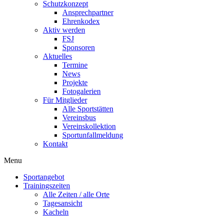
Schutzkonzept
Ansprechpartner
Ehrenkodex
Aktiv werden
FSJ
Sponsoren
Aktuelles
Termine
News
Projekte
Fotogalerien
Für Mitglieder
Alle Sportstätten
Vereinsbus
Vereinskollektion
Sportunfallmeldung
Kontakt
Flyout
Menu
Menu
Sportangebot
Trainingszeiten
Alle Zeiten / alle Orte
Tagesansicht
Kacheln