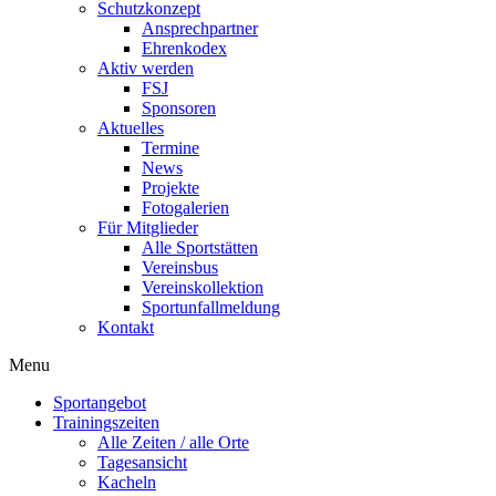
Schutzkonzept
Ansprechpartner
Ehrenkodex
Aktiv werden
FSJ
Sponsoren
Aktuelles
Termine
News
Projekte
Fotogalerien
Für Mitglieder
Alle Sportstätten
Vereinsbus
Vereinskollektion
Sportunfallmeldung
Kontakt
Flyout
Menu
Menu
Sportangebot
Trainingszeiten
Alle Zeiten / alle Orte
Tagesansicht
Kacheln