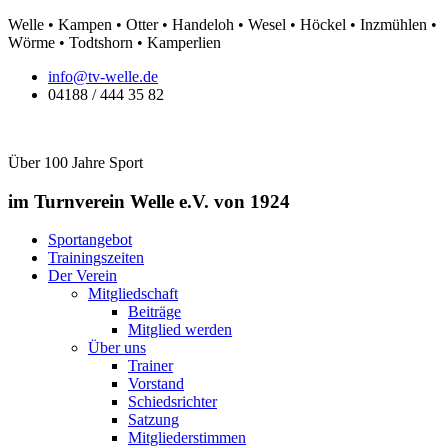
Zum
Welle • Kampen • Otter • Handeloh • Wesel • Höckel • Inzmühlen •
Inhalt
Wörme • Todtshorn • Kamperlien
springen
info@tv-welle.de
04188 / 444 35 82
Über 100 Jahre Sport
im Turnverein Welle
e.V. von 1924
Sportangebot
Trainingszeiten
Der Verein
Mitgliedschaft
Beiträge
Mitglied werden
Über uns
Trainer
Vorstand
Schiedsrichter
Satzung
Mitgliederstimmen