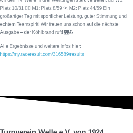
wir den TV Welle in drei Wertungen stark vertreten: 🏃‍♀ W1:
Platz 10/31 🏃‍♂ M1: Platz 8/59 🏃 M2: Platz 44/59 Ein
großartiger Tag mit sportlicher Leistung, guter Stimmung und
echtem Teamspirit! Wir freuen uns schon auf die nächste
Ausgabe – der Köhlbrand ruft! 🌉💪
Alle Ergebnisse und weitere Infos hier:
https://my.raceresult.com/316589/results
Turnverein Welle e.V. von 1924