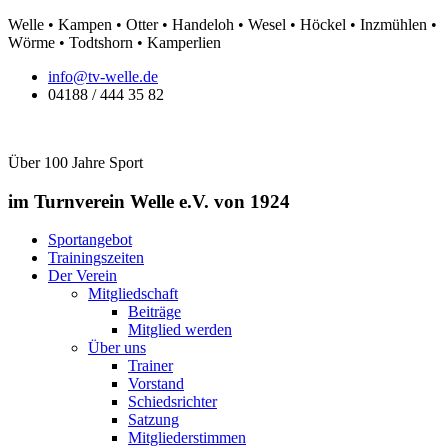
Zum
Welle • Kampen • Otter • Handeloh • Wesel • Höckel • Inzmühlen •
Inhalt
Wörme • Todtshorn • Kamperlien
springen
info@tv-welle.de
04188 / 444 35 82
Über 100 Jahre Sport
im Turnverein Welle
e.V. von 1924
Sportangebot
Trainingszeiten
Der Verein
Mitgliedschaft
Beiträge
Mitglied werden
Über uns
Trainer
Vorstand
Schiedsrichter
Satzung
Mitgliederstimmen