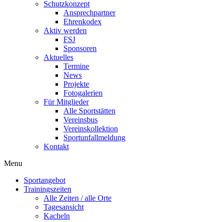
Schutzkonzept
Ansprechpartner
Ehrenkodex
Aktiv werden
FSJ
Sponsoren
Aktuelles
Termine
News
Projekte
Fotogalerien
Für Mitglieder
Alle Sportstätten
Vereinsbus
Vereinskollektion
Sportunfallmeldung
Kontakt
Flyout
Menu
Menu
Sportangebot
Trainingszeiten
Alle Zeiten / alle Orte
Tagesansicht
Kacheln