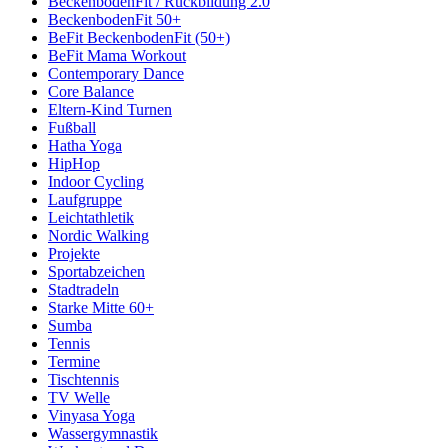
BeckenbodenFit / Rückbildung 2.0
BeckenbodenFit 50+
BeFit BeckenbodenFit (50+)
BeFit Mama Workout
Contemporary Dance
Core Balance
Eltern-Kind Turnen
Fußball
Hatha Yoga
HipHop
Indoor Cycling
Laufgruppe
Leichtathletik
Nordic Walking
Projekte
Sportabzeichen
Stadtradeln
Starke Mitte 60+
Sumba
Tennis
Termine
Tischtennis
TV Welle
Vinyasa Yoga
Wassergymnastik