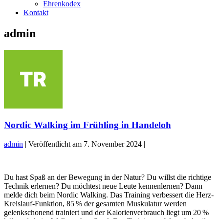
Ehrenkodex
Kontakt
admin
Nordic Walking im Frühling in Handeloh
admin
|
Veröffentlicht am
7. November 2024
|
Nordic
Walking
Du hast Spaß an der Bewegung in der Natur? Du willst die richtige
im
Technik erlernen? Du möchtest neue Leute kennenlernen? Dann
Frühling
melde dich beim Nordic Walking. Das Training verbessert die Herz-
in
Kreislauf-Funktion, 85 % der gesamten Muskulatur werden
Handeloh
gelenkschonend trainiert und der Kalorienverbrauch liegt um 20 %