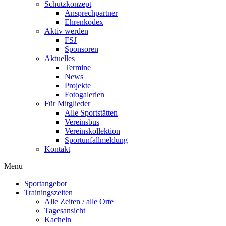
Schutzkonzept
Ansprechpartner
Ehrenkodex
Aktiv werden
FSJ
Sponsoren
Aktuelles
Termine
News
Projekte
Fotogalerien
Für Mitglieder
Alle Sportstätten
Vereinsbus
Vereinskollektion
Sportunfallmeldung
Kontakt
Flyout
Menu
Menu
Sportangebot
Trainingszeiten
Alle Zeiten / alle Orte
Tagesansicht
Kacheln