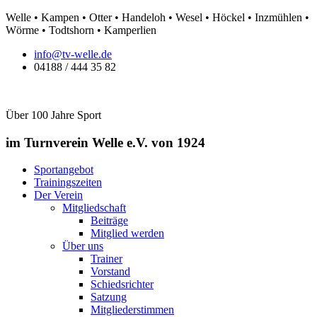
Zum
Welle • Kampen • Otter • Handeloh • Wesel • Höckel • Inzmühlen •
Inhalt
Wörme • Todtshorn • Kamperlien
springen
info@tv-welle.de
04188 / 444 35 82
Über 100 Jahre Sport
im Turnverein Welle
e.V. von 1924
Sportangebot
Trainingszeiten
Der Verein
Mitgliedschaft
Beiträge
Mitglied werden
Über uns
Trainer
Vorstand
Schiedsrichter
Satzung
Mitgliederstimmen