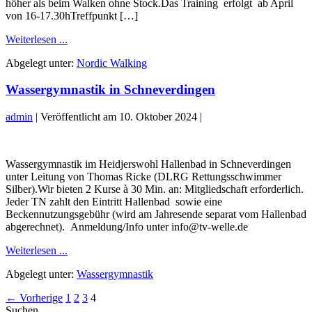
höher als beim Walken ohne Stock.Das Training erfolgt ab April
von 16-17.30hTreffpunkt […]
Nordic
Weiterlesen ...
Walking
Abgelegt unter:
Nordic Walking
im
Frühling
Wassergymnastik in Schneverdingen
in
Handeloh
admin
|
Veröffentlicht am
10. Oktober 2024
|
Wassergymnastik
in
Wassergymnastik im Heidjerswohl Hallenbad in Schneverdingen
Schneverdingen
unter Leitung von Thomas Ricke (DLRG Rettungsschwimmer
Silber).Wir bieten 2 Kurse à 30 Min. an: Mitgliedschaft erforderlich.
Jeder TN zahlt den Eintritt Hallenbad sowie eine
Beckennutzungsgebühr (wird am Jahresende separat vom Hallenbad
abgerechnet). Anmeldung/Info unter info@tv-welle.de
Wassergymnastik
Weiterlesen ...
in
Abgelegt unter:
Wassergymnastik
Schneverdingen
Seitennummerierung
← Vorherige
1
2
3
4
Suchen