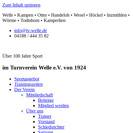
Zum Inhalt springen
Welle • Kampen • Otter • Handeloh • Wesel • Höckel • Inzmühlen •
Wörme • Todtshorn • Kamperlien
info@tv-welle.de
04188 / 444 35 82
Über 100 Jahre Sport
im Turnverein Welle
e.V. von 1924
Sportangebot
Trainingszeiten
Der Verein
Mitgliedschaft
Beiträge
Mitglied werden
Über uns
Trainer
Vorstand
Schiedsrichter
Satzung