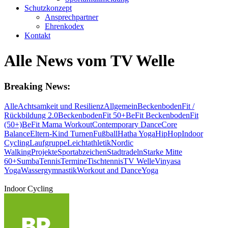
Schutzkonzept
Ansprechpartner
Ehrenkodex
Kontakt
Alle News vom TV Welle
Breaking News:
Alle
Achtsamkeit und Resilienz
Allgemein
BeckenbodenFit /
Rückbildung 2.0
BeckenbodenFit 50+
BeFit BeckenbodenFit
(50+)
BeFit Mama Workout
Contemporary Dance
Core
Balance
Eltern-Kind Turnen
Fußball
Hatha Yoga
HipHop
Indoor
Cycling
Laufgruppe
Leichtathletik
Nordic
Walking
Projekte
Sportabzeichen
Stadtradeln
Starke Mitte
60+
Sumba
Tennis
Termine
Tischtennis
TV Welle
Vinyasa
Yoga
Wassergymnastik
Workout and Dance
Yoga
Indoor Cycling